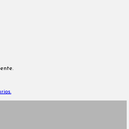
ente.
rios.