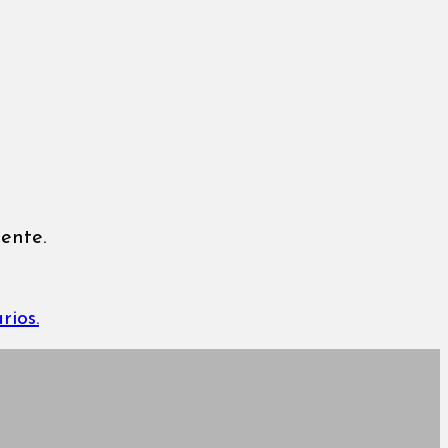
ente.
rios.