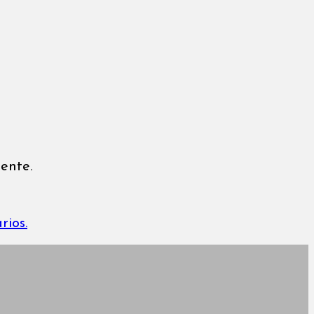
ente.
rios.