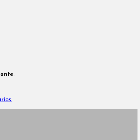
ente.
rios.