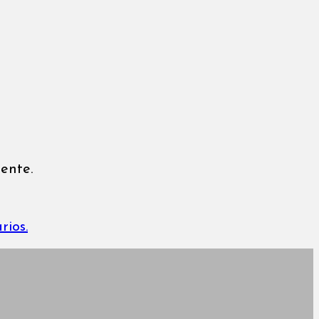
ente.
rios.